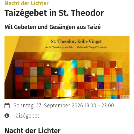
:
Nacht der Lichter
Zum Inhalt springen
Taizégebet in St. Theodor
Mit Gebeten und Gesängen aus Taizé
© HöVi
Datum:
Sonntag, 27. September 2026 19:00 - 23:00
Art bzw. Nummer:
Taizégebet
Nacht der Lichter