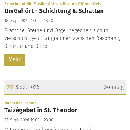
Datum: 18. September 2026
:
Experimentelle Musik – Aktives Hören – Offener Geist
UmGehört - Schichtung & Schatten
18. Sept. 2026 17:00 - 18:30
Bratsche, Steine und Orgel begegnen sich in
vielschichtigen Klangräumen zwischen Resonanz,
Struktur und Stille.
Mehr
27
Sept. 2026
Sonntag
Datum: 27. September 2026
:
Nacht der Lichter
Taizégebet in St. Theodor
27. Sept. 2026 19:00 - 23:00
Mit Gebeten und Gesängen aus Taizé