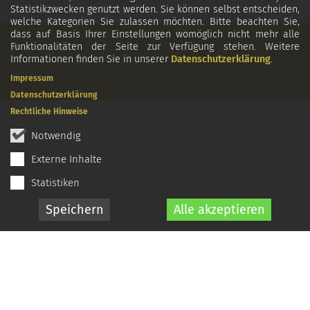
Statistikzwecken genutzt werden. Sie können selbst entscheiden,
welche Kategorien Sie zulassen möchten. Bitte beachten Sie,
dass auf Basis Ihrer Einstellungen womöglich nicht mehr alle
Funktionalitäten der Seite zur Verfügung stehen. Weitere
© Schäl Sick Mitte
Impressum
Informationen finden Sie in unserer
Datenschutzerklärung
.
Datenschutzerklärung
Rechtliche Hinweise
Impressum
Datenschutzerklärung
Rechtliche Hinweise
Notwendig
Externe Inhalte
Statistiken
Speichern
Alle akzeptieren