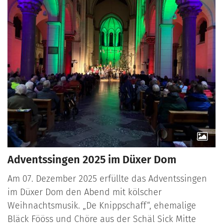
Adventssingen 2025 im Düxer Dom
Am 07. Dezember 2025 erfüllte das Adventssingen
im Düxer Dom den Abend mit kölscher
Weihnachtsmusik. „De Knippschaff“, ehemalige
Bläck Fööss und Chöre aus der Schäl Sick Mitte